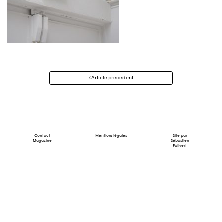
Navigation
Article précédent
des
articles
Contact
Mentions légales
Site par
Magazine
Sébastien
Poilvert