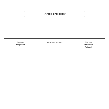
Navigation
Article précédent
des
articles
Contact
Mentions légales
Site par
Magazine
Sébastien
Poilvert