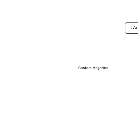
Nav
Ar
des
arti
Contact Magazine