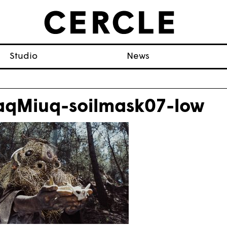
Studio
News
aqMiuq-soilmask07-low