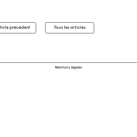
igation
ticle précédent
Tous les articles
cles
Mentions légales