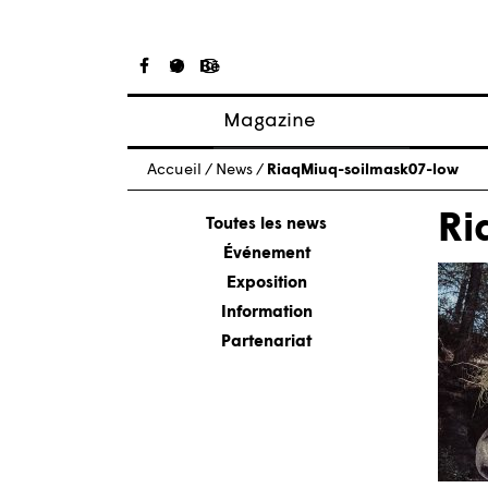
Magazine
Articles
Accueil
/
News
/
RiaqMiuq-soilmask07-low
À propos
Ri
Numéros
Toutes les news
Événement
Exposition
Information
Partenariat