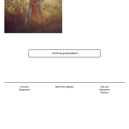
Navigation
Article précédent
des
articles
Contact
Mentions légales
Site par
Magazine
Sébastien
Poilvert