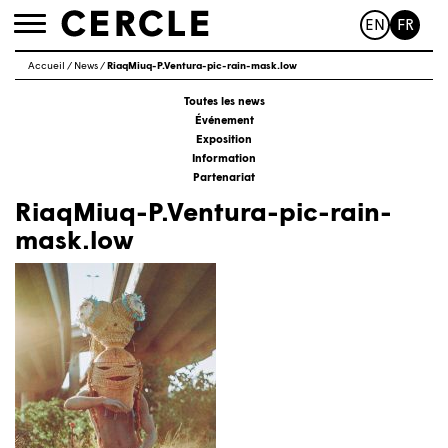
EN
FR
Toggle
navigation
Accueil
/
News
/
RiaqMiuq-P.Ventura-pic-rain-mask.low
Toutes les news
Événement
Exposition
Information
Partenariat
RiaqMiuq-P.Ventura-pic-rain-
mask.low