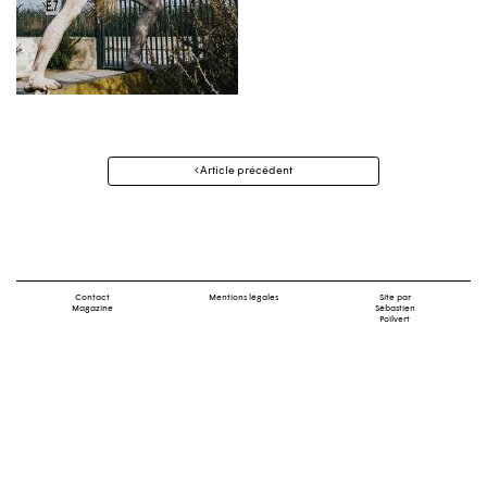
Navigation
Article précédent
des
articles
Contact
Mentions légales
Site par
Magazine
Sébastien
Poilvert