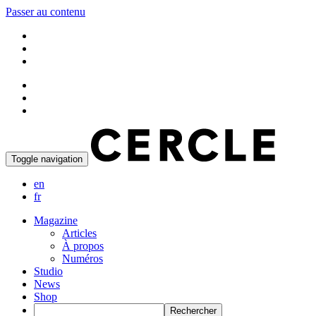
Passer au contenu
Toggle navigation
en
fr
Magazine
Articles
À propos
Numéros
Studio
News
Shop