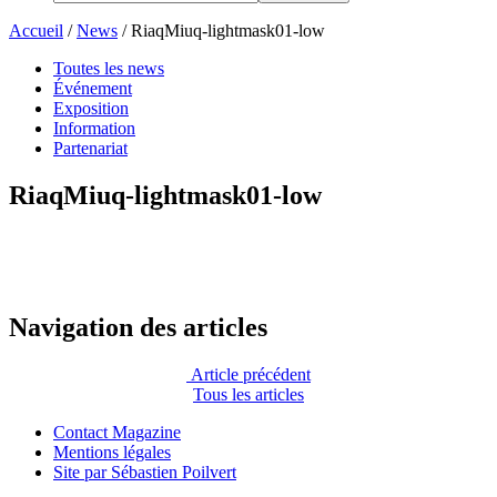
Accueil
/
News
/
RiaqMiuq-lightmask01-low
Toutes les news
Événement
Exposition
Information
Partenariat
RiaqMiuq-lightmask01-low
Navigation des articles
Article précédent
Tous les articles
Contact Magazine
Mentions légales
Site par Sébastien Poilvert