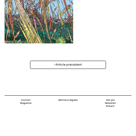
Navigation
Article précédent
des
articles
Contact
Mentions légales
Site par
Magazine
Sébastien
Poilvert