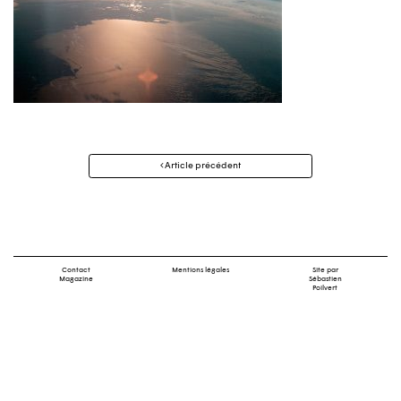
Navigation
Article précédent
des
articles
Contact
Mentions légales
Site par
Magazine
Sébastien
Poilvert