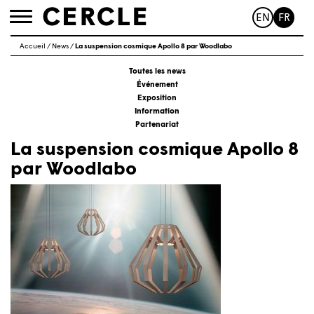
EN
FR
Toggle
navigation
Accueil
/
News
/
La suspension cosmique Apollo 8 par Woodlabo
Toutes les news
Événement
Exposition
Information
Partenariat
La suspension cosmique Apollo 8
par Woodlabo