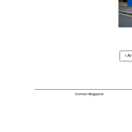
Nav
Ar
des
arti
Contact Magazine