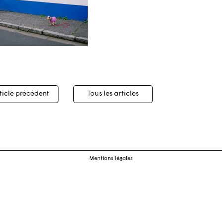
igation
ticle précédent
Tous les articles
cles
Mentions légales