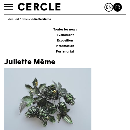
EN
FR
Toggle
navigation
Accueil
/
News
/
Juliette Même
Toutes les news
Événement
Exposition
Information
Partenariat
Juliette Même