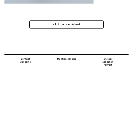
Navigation
Article précédent
des
articles
Contact
Mentions légales
Site par
Magazine
Sébastien
Poilvert