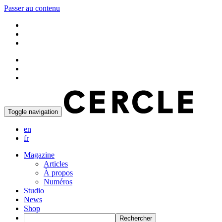
Passer au contenu
Toggle navigation
en
fr
Magazine
Articles
À propos
Numéros
Studio
News
Shop