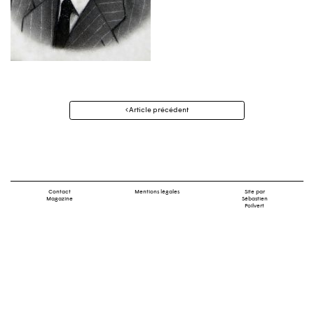
Navigation
Article précédent
des
articles
Contact
Mentions légales
Site par
Magazine
Sébastien
Poilvert