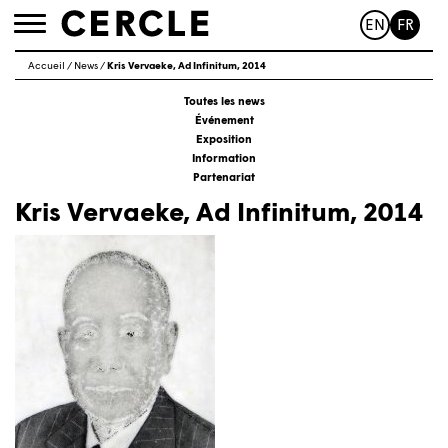
EN
FR
Toggle
navigation
Accueil
/
News
/
Kris Vervaeke, Ad Infinitum, 2014
Toutes les news
Événement
Exposition
Information
Partenariat
Kris Vervaeke, Ad Infinitum, 2014