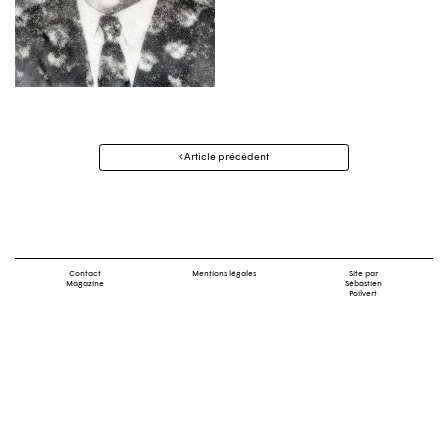
Navigation
Article précédent
des
articles
Contact
Mentions légales
Site par
Magazine
Sébastien
Poilvert