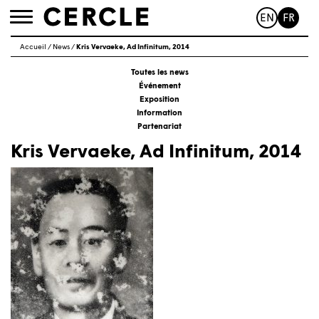
EN
FR
Toggle
navigation
Accueil
/
News
/
Kris Vervaeke, Ad Infinitum, 2014
Toutes les news
Événement
Exposition
Information
Partenariat
Kris Vervaeke, Ad Infinitum, 2014