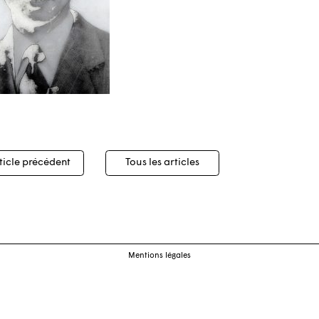
igation
ticle précédent
Tous les articles
cles
Mentions légales