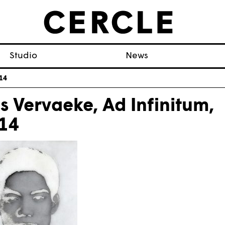
Studio
News
014
is Vervaeke, Ad Infinitum,
14