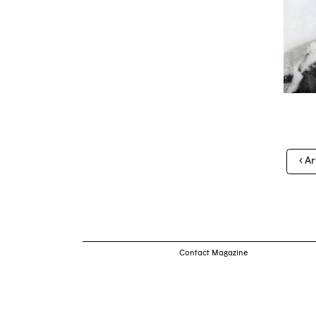
Nav
Ar
des
arti
Contact Magazine