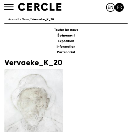
EN
FR
Toggle
navigation
Accueil
/
News
/
Vervaeke_K_20
Toutes les news
Événement
Exposition
Information
Partenariat
Vervaeke_K_20