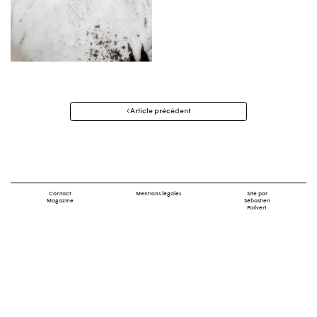
Navigation
Article précédent
des
articles
Contact
Mentions légales
Site par
Magazine
Sébastien
Poilvert