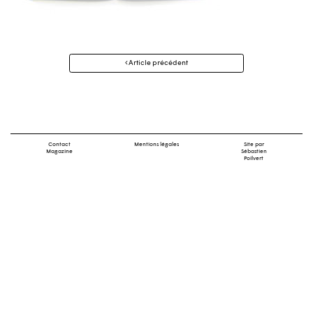
Navigation
Article précédent
des
articles
Contact
Mentions légales
Site par
Magazine
Sébastien
Poilvert