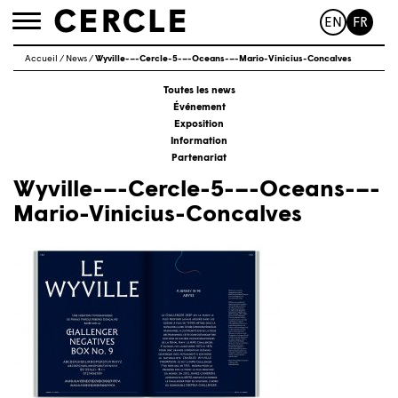
EN
FR
Toggle
navigation
Accueil
/
News
/
Wyville-–-Cercle-5-–-Oceans-–-Mario-Vinicius-Concalves
Toutes les news
Événement
Exposition
Information
Partenariat
Wyville-–-Cercle-5-–-Oceans-–-
Mario-Vinicius-Concalves