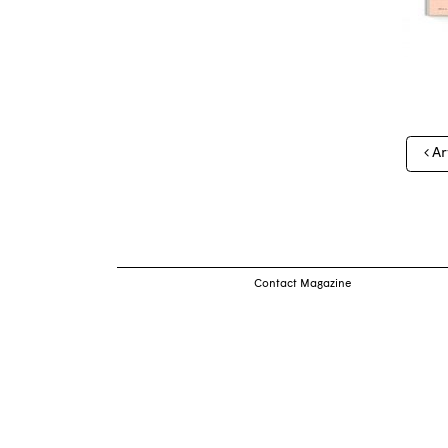
Nav
Ar
des
arti
Contact Magazine