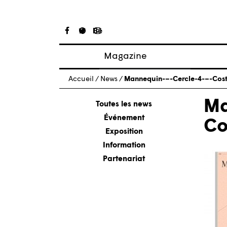
Magazine
Articles
Accueil
/
News
/
Mannequin-–-Cercle-4-–-Cos
À propos
Ma
Numéros
Toutes les news
Événement
Co
Exposition
Information
Partenariat