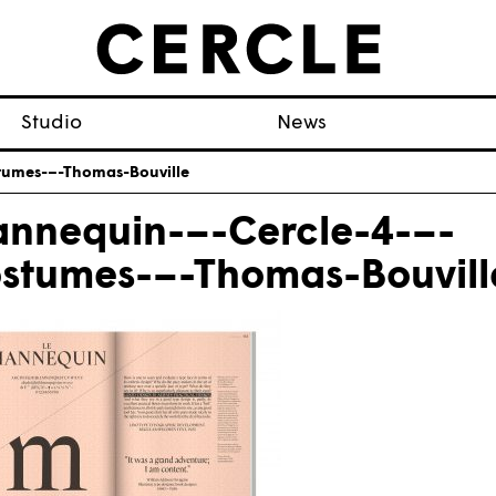
Studio
News
tumes-–-Thomas-Bouville
nnequin-–-Cercle-4-–-
stumes-–-Thomas-Bouvill