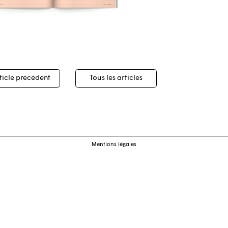
igation
ticle précédent
Tous les articles
cles
Mentions légales