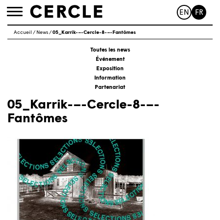
EN
FR
Toggle
navigation
Accueil
/
News
/
05_Karrik-–-Cercle-8-–-Fantômes
Toutes les news
Événement
Exposition
Information
Partenariat
05_Karrik-–-Cercle-8-–-
Fantômes