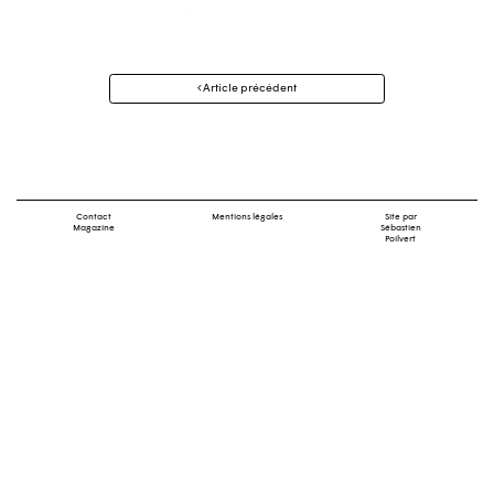
Navigation
Article précédent
des
articles
Contact
Mentions légales
Site par
Magazine
Sébastien
Poilvert