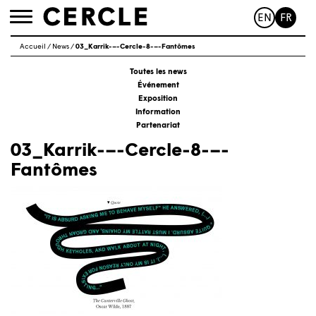
EN
FR
Toggle
navigation
Accueil
/
News
/
03_Karrik-–-Cercle-8-–-Fantômes
Toutes les news
Événement
Exposition
Information
Partenariat
03_Karrik-–-Cercle-8-–-
Fantômes