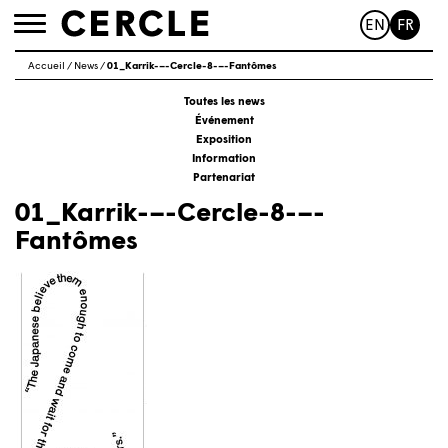
EN
FR
Toggle
navigation
Accueil
/
News
/
01_Karrik-–-Cercle-8-–-Fantômes
Toutes les news
Événement
Exposition
Information
Partenariat
01_Karrik-–-Cercle-8-–-
Fantômes