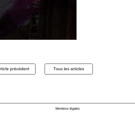
igation
ticle précédent
Tous les articles
cles
Mentions légales