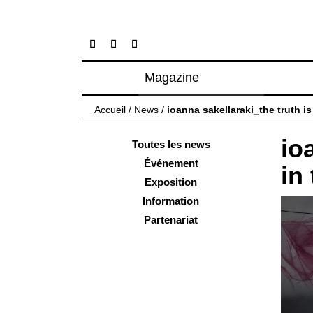
Magazine
Articles
Accueil
/
News
/
ioanna sakellaraki_the truth is
À propos
io
Numéros
Toutes les news
Événement
in
Exposition
Information
Partenariat