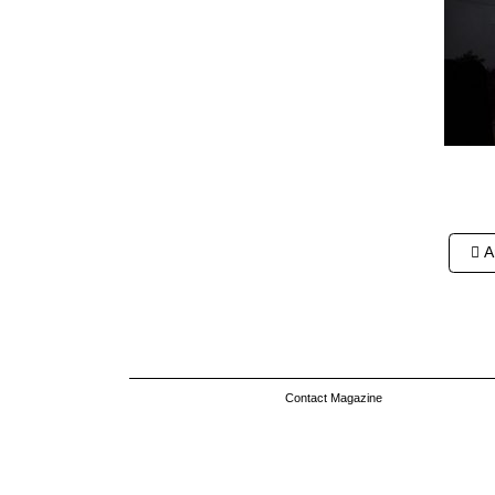
Nav
Ar
des
arti
Contact Magazine