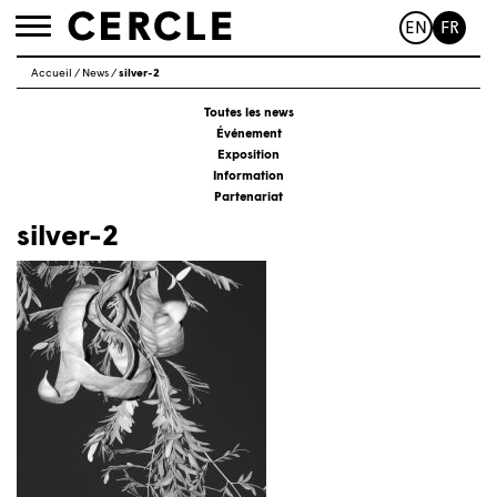
EN
FR
Toggle
navigation
Accueil
/
News
/
silver-2
Toutes les news
Événement
Exposition
Information
Partenariat
silver-2