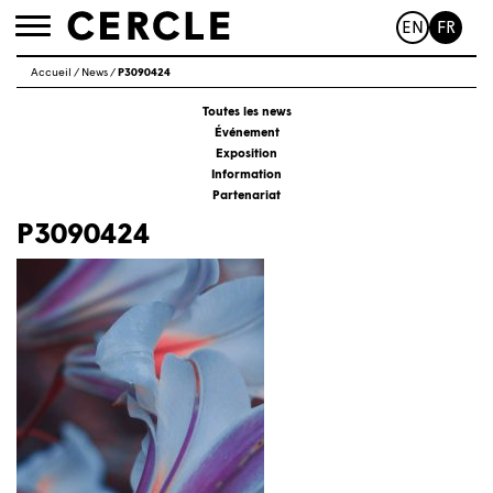
EN
FR
Toggle
navigation
Accueil
/
News
/
P3090424
Toutes les news
Événement
Exposition
Information
Partenariat
P3090424