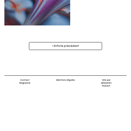
Navigation
Article précédent
des
articles
Contact
Mentions légales
Site par
Magazine
Sébastien
Poilvert