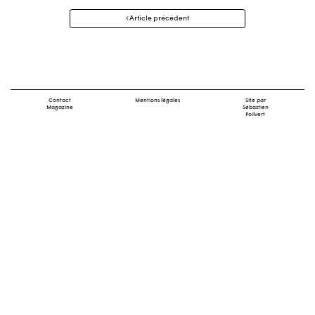
Navigation
Article précédent
des
articles
Contact
Mentions légales
Site par
Magazine
Sébastien
Poilvert