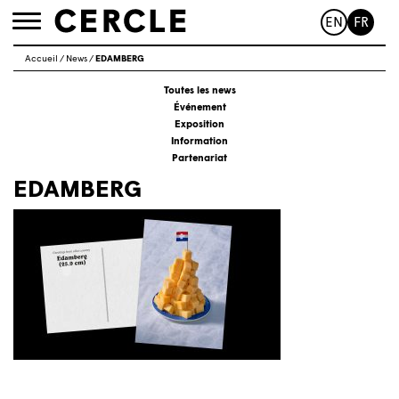
EN
FR
Toggle
navigation
Accueil
/
News
/
EDAMBERG
Toutes les news
Événement
Exposition
Information
Partenariat
EDAMBERG