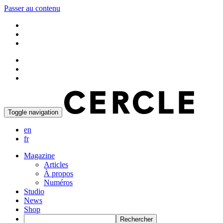
Passer au contenu
Toggle navigation
en
fr
Magazine
Articles
À propos
Numéros
Studio
News
Shop