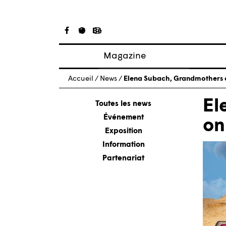
Magazine
Articles
Accueil
/
News
/
Elena Subach, Grandmothers o
À propos
El
Numéros
Toutes les news
Événement
on
Exposition
Information
Partenariat