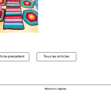
igation
ticle précédent
Tous les articles
cles
Mentions légales