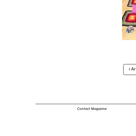
Nav
Ar
des
arti
Contact Magazine