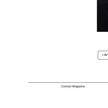
Nav
Ar
des
arti
Contact Magazine