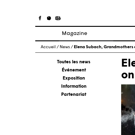
Magazine
Articles
Accueil
/
News
/
Elena Subach, Grandmothers o
À propos
El
Numéros
Toutes les news
Événement
on
Exposition
Information
Partenariat