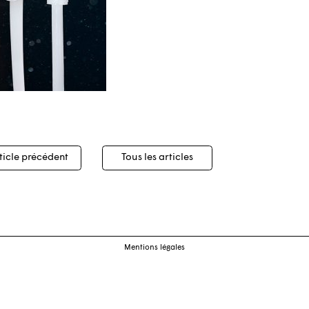
igation
ticle précédent
Tous les articles
cles
Mentions légales