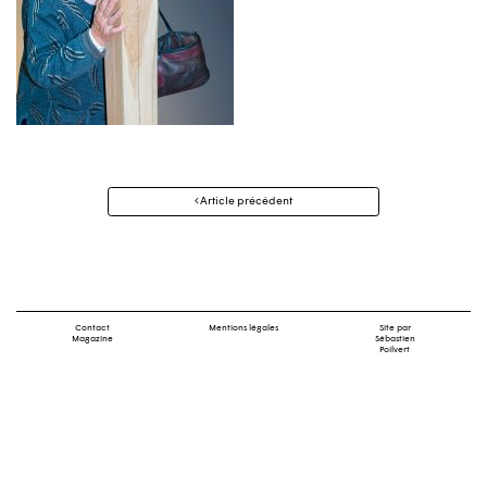
Navigation
Article précédent
des
articles
Contact
Mentions légales
Site par
Magazine
Sébastien
Poilvert