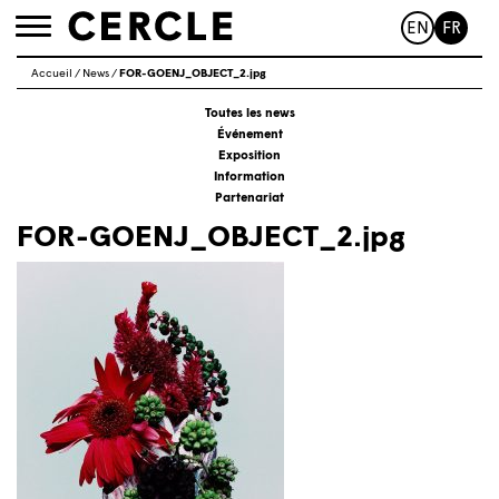
EN
FR
Toggle
navigation
Accueil
/
News
/
FOR-GOENJ_OBJECT_2.jpg
Toutes les news
Événement
Exposition
Information
Partenariat
FOR-GOENJ_OBJECT_2.jpg