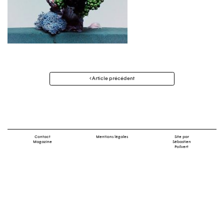
Navigation
Article précédent
des
articles
Contact
Mentions légales
Site par
Magazine
Sébastien
Poilvert