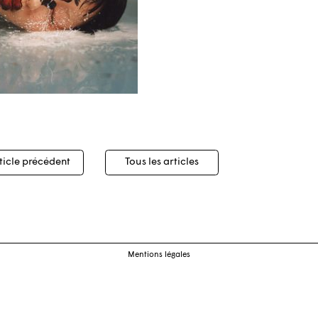
igation
ticle précédent
Tous les articles
cles
Mentions légales