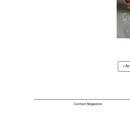
Nav
Ar
des
arti
Contact Magazine