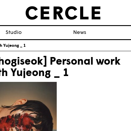
Studio
News
h Yujeong _ 1
hogiseok] Personal work
th Yujeong _ 1