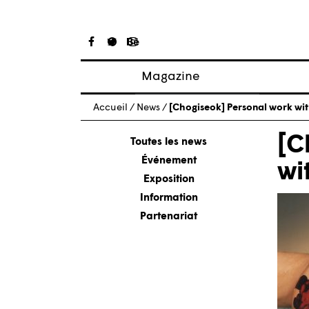
Magazine
Articles
Accueil
/
News
/
[Chogiseok] Personal work wit
À propos
[C
Numéros
Toutes les news
Événement
wi
Exposition
Information
Partenariat