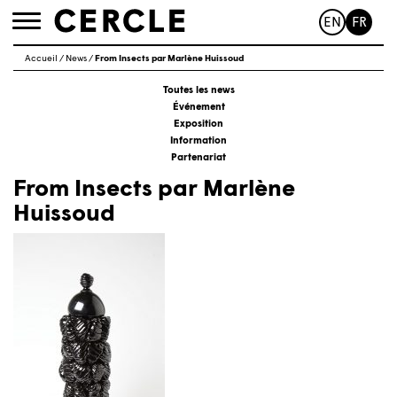
EN
FR
Toggle
navigation
Accueil
/
News
/
From Insects par Marlène Huissoud
Toutes les news
Événement
Exposition
Information
Partenariat
From Insects par Marlène
Huissoud