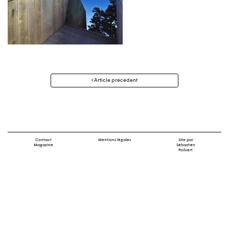
Navigation
Article précédent
des
articles
Contact
Mentions légales
Site par
Magazine
Sébastien
Poilvert