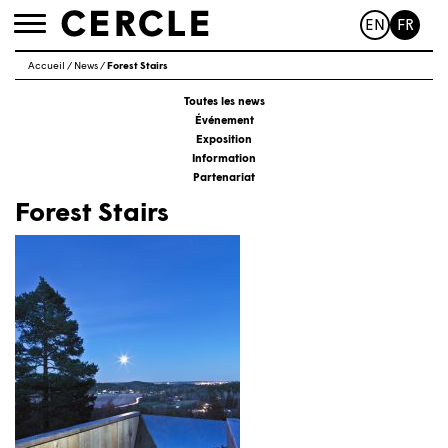
EN
FR
Toggle
navigation
Accueil
/
News
/
Forest Stairs
Toutes les news
Événement
Exposition
Information
Partenariat
Forest Stairs