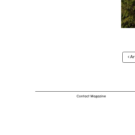
Nav
Ar
des
arti
Contact Magazine