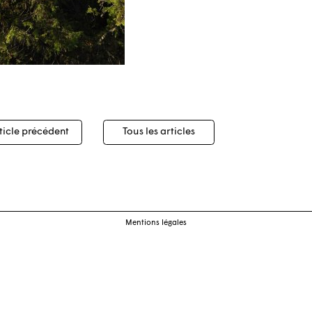
igation
ticle précédent
Tous les articles
cles
Mentions légales