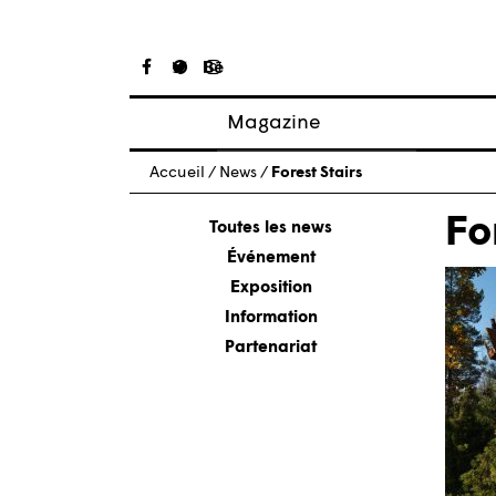
Magazine
Articles
Accueil
/
News
/
Forest Stairs
À propos
Fo
Numéros
Toutes les news
Événement
Exposition
Information
Partenariat