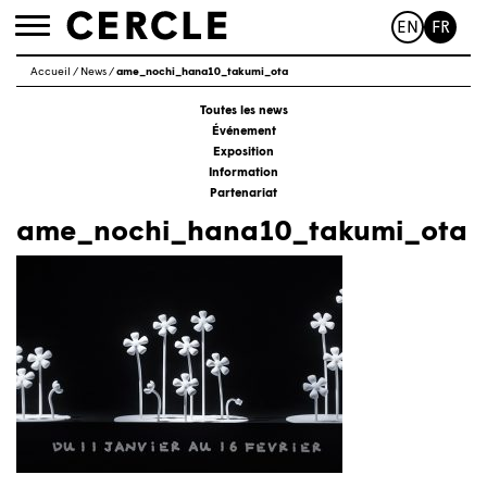
EN
FR
Toggle
navigation
Accueil
/
News
/
ame_nochi_hana10_takumi_ota
Toutes les news
Événement
Exposition
Information
Partenariat
ame_nochi_hana10_takumi_ota