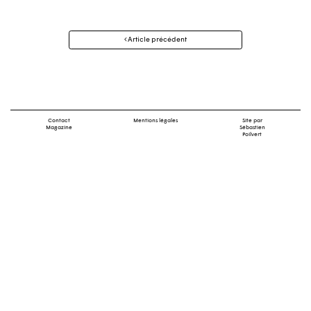
Navigation
Article précédent
des
articles
Contact
Mentions légales
Site par
Magazine
Sébastien
Poilvert