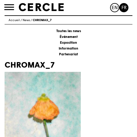
EN
FR
Toggle
navigation
Accueil
/
News
/
CHROMAX_7
Toutes les news
Événement
Exposition
Information
Partenariat
CHROMAX_7