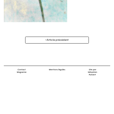
Navigation
Article précédent
des
articles
Contact
Mentions légales
Site par
Magazine
Sébastien
Poilvert