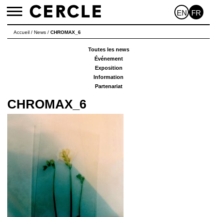
EN
FR
Toggle
navigation
Accueil
/
News
/
CHROMAX_6
Toutes les news
Événement
Exposition
Information
Partenariat
CHROMAX_6