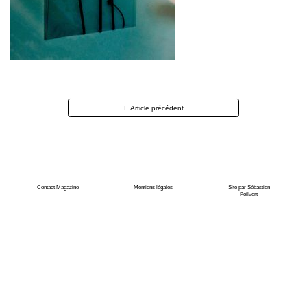
Navigation
Article précédent
des
articles
Contact Magazine
Mentions légales
Site par Sébastien
Poilvert