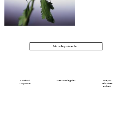
Navigation
Article précédent
des
articles
Contact
Mentions légales
Site par
Magazine
Sébastien
Poilvert