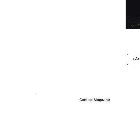
Nav
Ar
des
arti
Contact Magazine