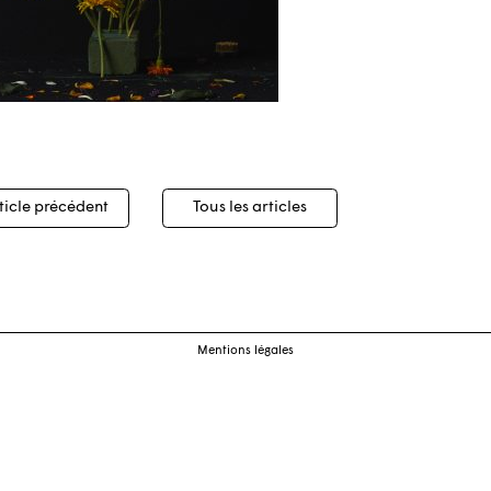
igation
ticle précédent
Tous les articles
cles
Mentions légales