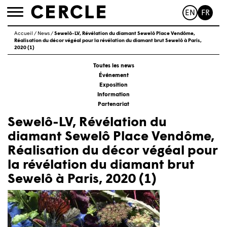
EN
FR
Toggle
navigation
Accueil
/
News
/
Sewelô-LV, Révélation du diamant Sewelô Place Vendôme,
Réalisation du décor végéal pour la révélation du diamant brut Sewelô à Paris,
2020 (1)
Toutes les news
Événement
Exposition
Information
Partenariat
Sewelô-LV, Révélation du
diamant Sewelô Place Vendôme,
Réalisation du décor végéal pour
la révélation du diamant brut
Sewelô à Paris, 2020 (1)