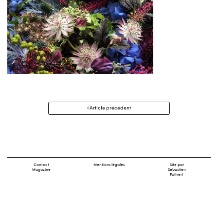
Navigation
Article précédent
des
articles
Contact
Mentions légales
Site par
Magazine
Sébastien
Poilvert