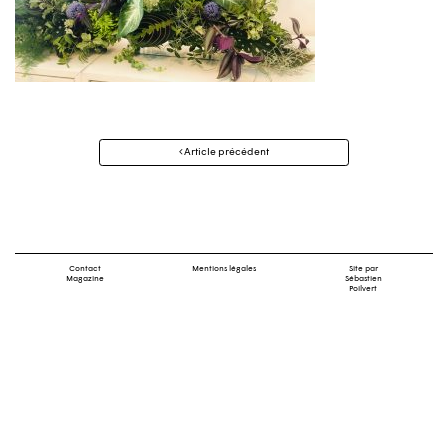
Navigation
Article précédent
des
articles
Contact
Mentions légales
Site par
Magazine
Sébastien
Poilvert