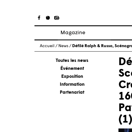
Magazine
Articles
Accueil
/
News
/
Défilé Ralph & Russo, Scénogr
À propos
De
Numéros
Toutes les news
Événement
Sc
Exposition
Cr
Information
Partenariat
16
Pa
(1