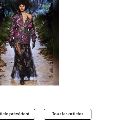
igation
ticle précédent
Tous les articles
cles