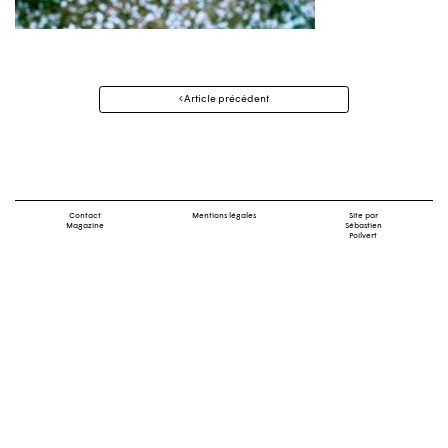
Navigation
Article précédent
des
articles
Contact
Mentions légales
Site par
Magazine
Sébastien
Poilvert