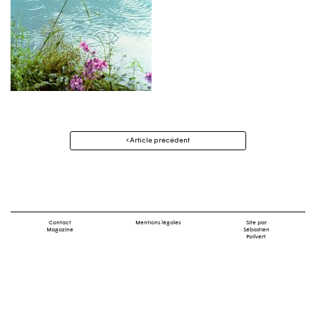
Navigation
Article précédent
des
articles
Contact
Mentions légales
Site par
Magazine
Sébastien
Poilvert