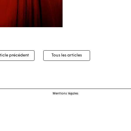
igation
ticle précédent
Tous les articles
cles
Mentions légales