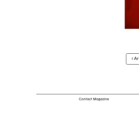
Nav
Ar
des
arti
Contact Magazine