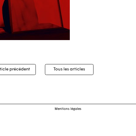
igation
ticle précédent
Tous les articles
cles
Mentions légales