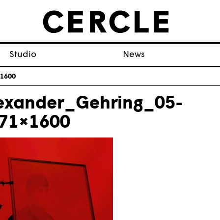
Studio
News
×1600
exander_Gehring_05-
71×1600