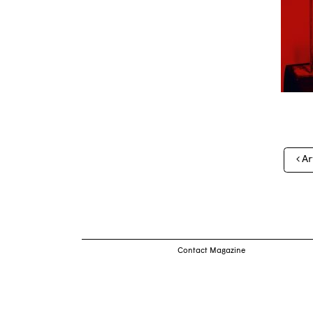
Nav
Ar
des
arti
Contact Magazine