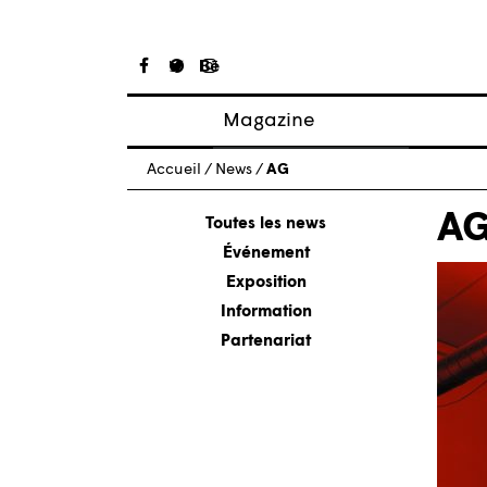
Magazine
Articles
Accueil
/
News
/
AG
À propos
A
Numéros
Toutes les news
Événement
Exposition
Information
Partenariat