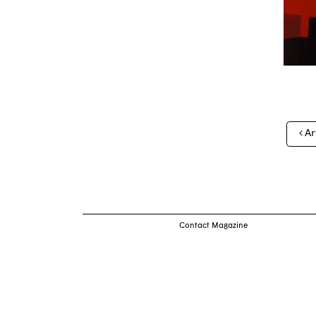
Nav
Ar
des
arti
Contact Magazine