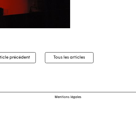
igation
ticle précédent
Tous les articles
cles
Mentions légales