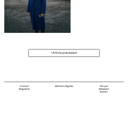
Navigation
Article précédent
des
articles
Contact
Mentions légales
Site par
Magazine
Sébastien
Poilvert