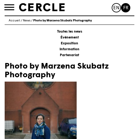
EN
FR
Toggle
navigation
Accueil
/
News
/
Photo by Marzena Skubatz Photography
Toutes les news
Événement
Exposition
Information
Partenariat
Photo by Marzena Skubatz
Photography