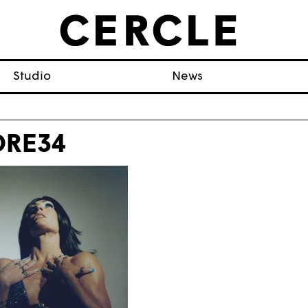
Studio
News
ORE34