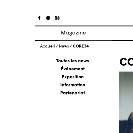
Magazine
Articles
Accueil
/
News
/
CORE34
À propos
C
Numéros
Toutes les news
Événement
Exposition
Information
Partenariat