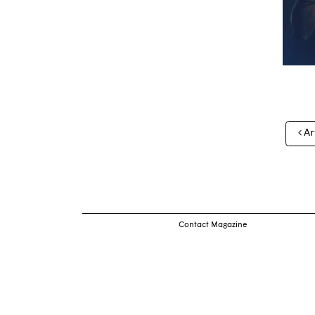
Nav
Ar
des
arti
Contact Magazine