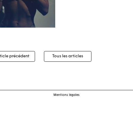
igation
ticle précédent
Tous les articles
cles
Mentions légales