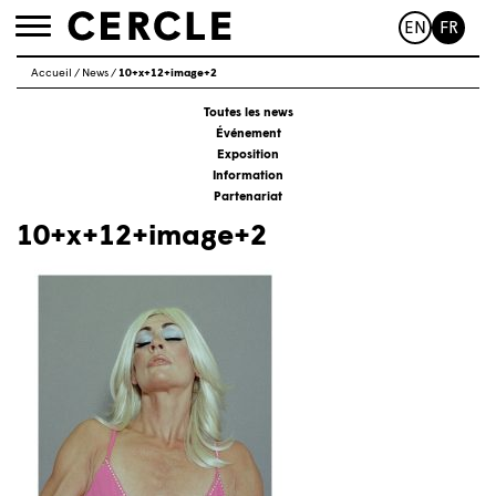
EN
FR
Toggle
navigation
Accueil
/
News
/
10+x+12+image+2
Toutes les news
Événement
Exposition
Information
Partenariat
10+x+12+image+2