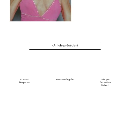
Navigation
Article précédent
des
articles
Contact
Mentions légales
Site par
Magazine
Sébastien
Poilvert