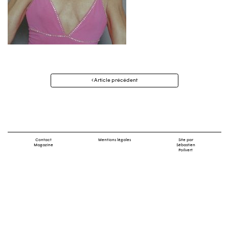
Navigation
Article précédent
des
articles
Contact
Mentions légales
Site par
Magazine
Sébastien
Poilvert