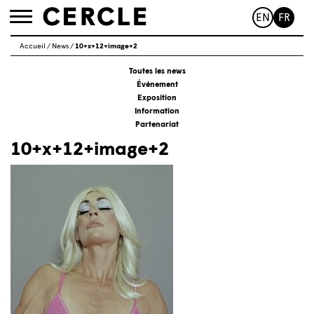
EN
FR
Toggle
navigation
Accueil
/
News
/
10+x+12+image+2
Toutes les news
Événement
Exposition
Information
Partenariat
10+x+12+image+2